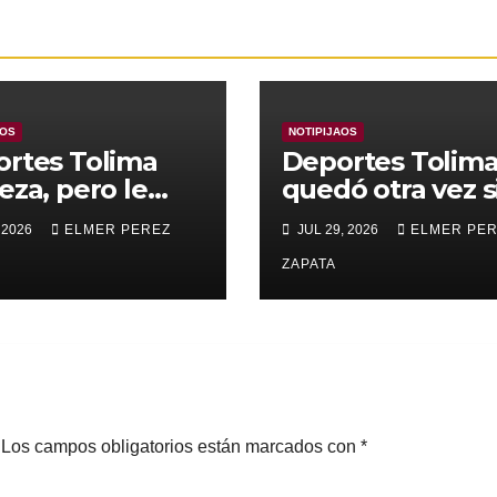
AOS
NOTIPIJAOS
rtes Tolima
Deportes Tolim
eza, pero le
quedó otra vez s
nza para
Copa
 2026
ELMER PEREZ
JUL 29, 2026
ELMER PE
rar a Alianza
edupar 2 A 1
ZAPATA
Los campos obligatorios están marcados con
*