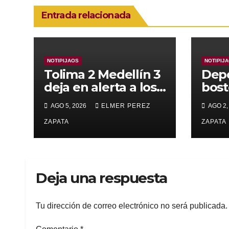
Entrada relacionada
NOTIPIJAOS
NOTIPIJ
Tolima 2 Medellín 3
Depo
deja en alerta a los
bost
pijaos por su fútbol
alca
AGO 5, 2026
ELMER PEREZ
AGO 2,
irregular
supe
ZAPATA
Vall
ZAPATA
Deja una respuesta
Tu dirección de correo electrónico no será publicada.