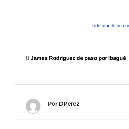
L
idefutboltolima.
Navegación
James Rodríguez de paso por Ibagué
de
entradas
Por
DPerez