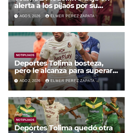
alerta a los pijaos por su
fútbol irregular
AGO 5, 2026
ELMER PEREZ ZAPATA
NOTIPIJAOS
Deportes Tolima bosteza,
pero le alcanza para superar a
Alianza Valledupar 2 A 1
AGO 2, 2026
ELMER PEREZ ZAPATA
NOTIPIJAOS
Deportes Tolima quedó otra