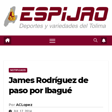
Saltar
al
contenido
NOTIPIJAOS
James Rodríguez de
paso por Ibagué
Por
ACLopez
JUL 17, 2014