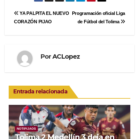
Navegación
YA PALPITA EL NUEVO
Programación oficial Liga
CORAZÓN PIJAO
de Fútbol del Tolima
de
entradas
Por
ACLopez
Entrada relacionada
NOTIPIJAOS
Tolima 2 Medellín 3 deja en