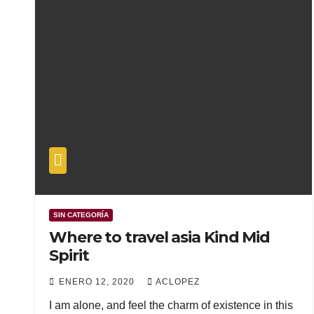
SIN CATEGORÍA
Where to travel asia Kind Mid
Spirit
ENERO 12, 2020
ACLOPEZ
I am alone, and feel the charm of existence in this