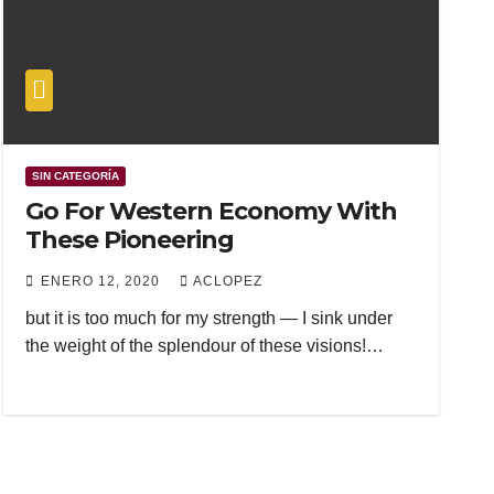
SIN CATEGORÍA
Go For Western Economy With
These Pioneering
ENERO 12, 2020
ACLOPEZ
but it is too much for my strength — I sink under
the weight of the splendour of these visions!…