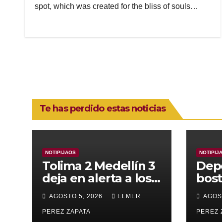
spot, which was created for the bliss of souls…
Te has perdido estas noticias
NOTIPIJAOS
NOTIPIJ
Tolima 2 Medellín 3
Dep
deja en alerta a los
bost
pijaos por su fútbol
alca
AGOSTO 5, 2026
ELMER
AGOS
irregular
supe
PEREZ ZAPATA
Vall
PEREZ 