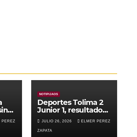
NOTIPIJAOS
a
Deportes Tolima 2
sin
Junior 1, resultado
que deja buen
 PEREZ
JULIO 26, 2026
ELMER PEREZ
mensaje y buenas
sensaciones
ZAPATA