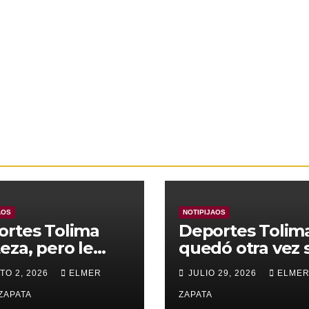
AOS
NOTIPIJAOS
ortes Tolima
Deportes Tolim
eza, pero le
quedó otra vez 
nza para
Copa
TO 2, 2026
ELMER
JULIO 29, 2026
ELMER
rar a Alianza
edupar 2 A 1
ZAPATA
ZAPATA