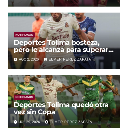
NOTIPIJAOS
Deportes Tolima bosteza,
pero le alcanza para superar a
Alianza Valledupar 2 A 1
AGO 2, 2026
ELMER PEREZ ZAPATA
NOTIPIJAOS
Deportes Tolima quedó otra
vez sin Copa
JUL 29, 2026
ELMER PEREZ ZAPATA