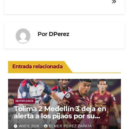
entradas
Por
DPerez
Entrada relacionada
NOTIPIJAOS
Tolima 2 Medellín 3 deja en
alerta a los pijaos por su
fútbol irregular
AGO 5, 2026
ELMER PEREZ ZAPATA