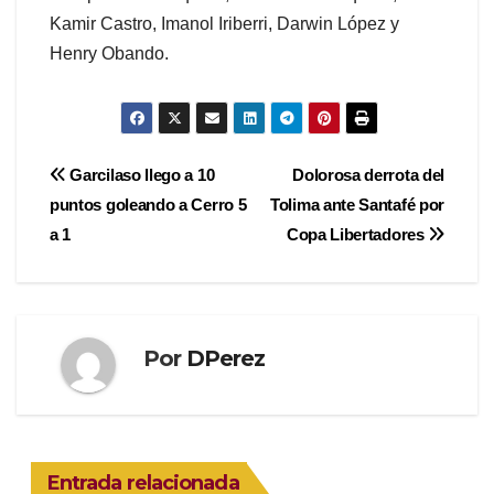
Kamir Castro, Imanol Iriberri, Darwin López y
Henry Obando.
Navegación
Garcilaso llego a 10
Dolorosa derrota del
puntos goleando a Cerro 5
Tolima ante Santafé por
de
a 1
Copa Libertadores
entradas
Por
DPerez
Entrada relacionada