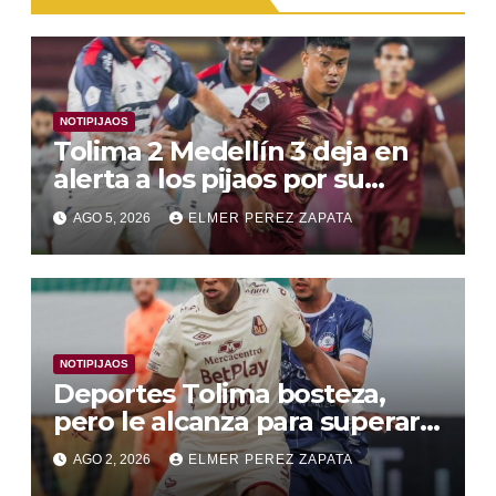
NOTIPIJAOS
Tolima 2 Medellín 3 deja en
alerta a los pijaos por su
fútbol irregular
AGO 5, 2026
ELMER PEREZ ZAPATA
NOTIPIJAOS
Deportes Tolima bosteza,
pero le alcanza para superar a
Alianza Valledupar 2 A 1
AGO 2, 2026
ELMER PEREZ ZAPATA