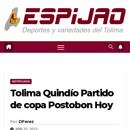
Saltar
al
contenido
NOTIPIJAOS
Tolima Quindío Partido
de copa Postobon Hoy
Por
DPerez
ABR 10, 2013