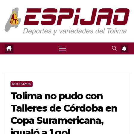
Saltar
al
contenido
NOTIPIJAOS
Tolima no pudo con
Talleres de Córdoba en
Copa Suramericana,
igualó a 1 gol