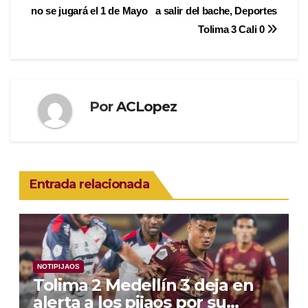
no se jugará el 1 de Mayo
a salir del bache, Deportes
de
Tolima 3 Cali 0
entradas
Por
ACLopez
Entrada relacionada
NOTIPIJAOS
Tolima 2 Medellín 3 deja en
alerta a los pijaos por su