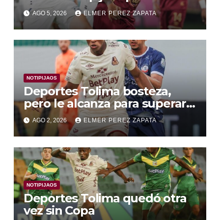
fútbol irregular
AGO 5, 2026
ELMER PEREZ ZAPATA
NOTIPIJAOS
Deportes Tolima bosteza,
pero le alcanza para superar a
Alianza Valledupar 2 A 1
AGO 2, 2026
ELMER PEREZ ZAPATA
NOTIPIJAOS
Deportes Tolima quedó otra
vez sin Copa