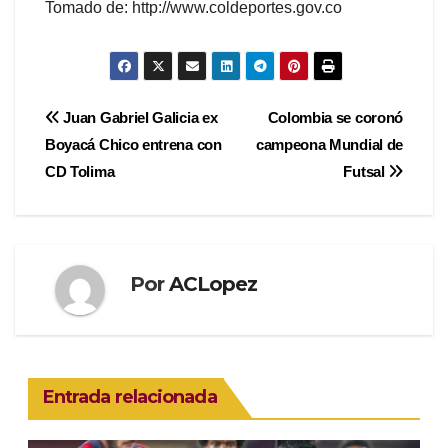
Tomado de: http://www.coldeportes.gov.co
Navegación
Juan Gabriel Galicia ex
Colombia se coronó
Boyacá Chico entrena con
campeona Mundial de
de
CD Tolima
Futsal
entradas
Por
ACLopez
Entrada relacionada