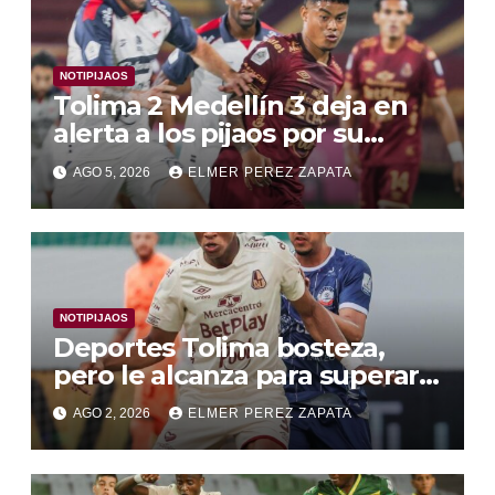
NOTIPIJAOS
Tolima 2 Medellín 3 deja en
alerta a los pijaos por su
fútbol irregular
AGO 5, 2026
ELMER PEREZ ZAPATA
NOTIPIJAOS
Deportes Tolima bosteza,
pero le alcanza para superar a
Alianza Valledupar 2 A 1
AGO 2, 2026
ELMER PEREZ ZAPATA