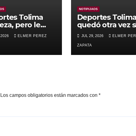
AOS
NOTIPIJAOS
rtes Tolima
Deportes Tolim
eza, pero le
quedó otra vez s
nza para
Copa
 2026
ELMER PEREZ
JUL 29, 2026
ELMER PE
rar a Alianza
edupar 2 A 1
ZAPATA
Los campos obligatorios están marcados con
*