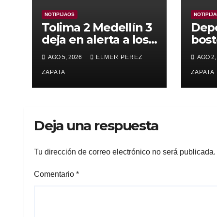
NOTIPIJAOS
NOTIPIJ
Tolima 2 Medellín 3
Depo
deja en alerta a los
bost
pijaos por su fútbol
alca
AGO 5, 2026
ELMER PEREZ
AGO 2,
irregular
supe
ZAPATA
Vall
ZAPATA
Deja una respuesta
Tu dirección de correo electrónico no será publicada.
Comentario
*