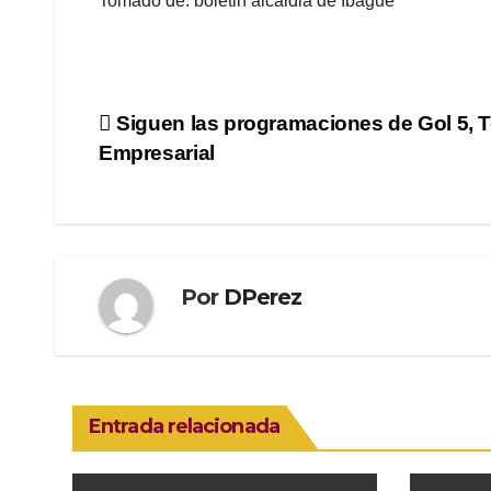
Tomado de: boletin alcaldia de Ibague
Navegación
Siguen las programaciones de Gol 5, 
Empresarial
de
entradas
Por
DPerez
Entrada relacionada