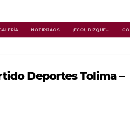
GALERÍA
NOTIPIJAOS
¡ECO!, DIZQUE…
CO
rtido Deportes Tolima –