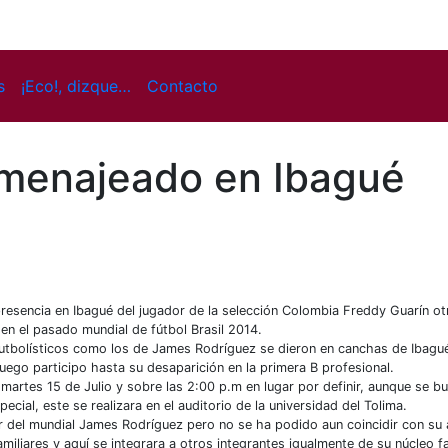
s
¡Eco!, dizque…
Contacto
omenajeado en Ibagué
 presencia en Ibagué del jugador de la selección Colombia Freddy Guarín
ot
 en el pasado mundial de fútbol Brasil 2014.
s futbolísticos como los de James Rodríguez se dieron en canchas de Ibagu
ego participo hasta su desaparición en la primera B profesional.
 martes 15 de Julio y sobre las 2:00 p.m en lugar por definir, aunque se b
cial, este se realizara en el auditorio de la universidad del Tolima.
r del mundial James Rodríguez pero no se ha podido aun coincidir con su
iliares y aquí se integrara a otros integrantes igualmente de su núcleo fa