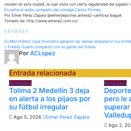
residen en esta ciudad, la cual visita con cierta regularidad del jugado
Escuche el audio completo del concejal Carlos Portela
Por Elmer Pérez Zapata @elmerdeportes antena2-cariñosa Ibagué
Tomado de: http://www.antena2.com.co/
Navegación
En Microfútbol copa Postobón ganaron las damas empataron los hom
Freddy Guarín compartió con su gente del Tolima
de
Por
ACLopez
entradas
Entrada relacionada
Notipijaos
Notipijaos
Tolima 2 Medellín 3 deja
Deporte
en alerta a los pijaos por
pero le
su fútbol irregular
superar
Valledu
Ago 5, 2026
Elmer Perez Zapata
Ago 2, 2