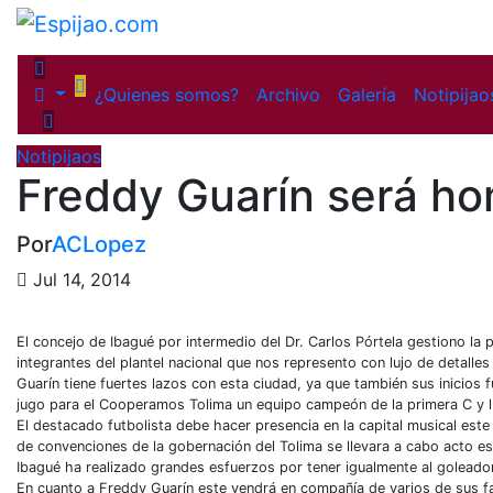
Saltar
al
contenido
¿Quienes somos?
Archivo
Galería
Notipijao
Notipijaos
Freddy Guarín será h
Por
ACLopez
Jul 14, 2014
El concejo de Ibagué por intermedio del Dr. Carlos Pórtela gestiono la
integrantes del plantel nacional que nos represento con lujo de detalles
Guarín tiene fuertes lazos con esta ciudad, ya que también sus inicio
jugo para el Cooperamos Tolima un equipo campeón de la primera C y lu
El destacado futbolista debe hacer presencia en la capital musical este
de convenciones de la gobernación del Tolima se llevara a cabo acto espe
Ibagué ha realizado grandes esfuerzos por tener igualmente al goleado
En cuanto a Freddy Guarín este vendrá en compañía de varios de sus fam