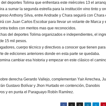
del deportes Tolima que enfrentara este miércoles 13 el arran
ra a sumar la segunda estrella para la institución vino tinto y or
regreso Anthony Silva, entre Andrade y Chara seguirá con Chara 
stirá con Juan Carlos Escobar para llevar un volante de Marca y 
contra todos con meritos mas que reconocidos.
chas del deportes Tolima organizados e independientes, el ingr
 de 15 mil pesos.
ugadores, cuerpo técnico y directivos a conocer que tienen para
te de ediciones anteriores donde en esta parte se quedaba.
omina cambiar esa historia y empezar en este clásico el camin
r sobre derecha Gerardo Vallejo, complementan Yair Arrechea, Ju
rán Gustavo Bolívar y Jhon Hurtado en contención, Danobis
vos y en punta el Paraguayo Robín Ramírez.