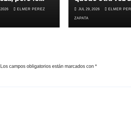
nza para
Copa
 2026
ELMER PEREZ
JUL 29, 2026
ELMER PE
rar a Alianza
edupar 2 A 1
ZAPATA
Los campos obligatorios están marcados con
*