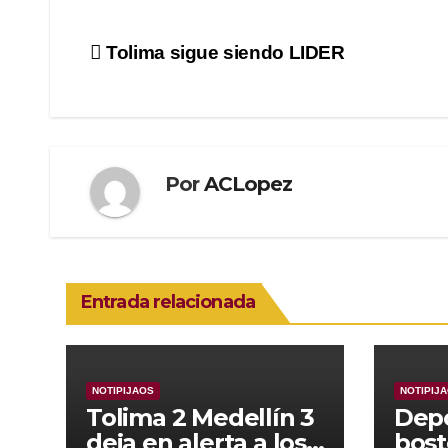
Navegación
Tolima sigue siendo LIDER
de
entradas
Por
ACLopez
Entrada relacionada
NOTIPIJAOS
NOTIPIJ
Tolima 2 Medellín 3
Depo
deja en alerta a los
bost