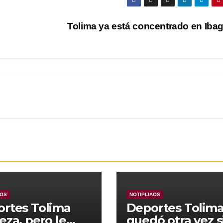
Tolima ya está concentrado en Iba
AOS
NOTIPIJAOS
rtes Tolima
Deportes Tolim
eza, pero le
quedó otra vez s