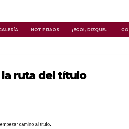
GALERÍA
NOTIPIJAOS
¡ECO!, DIZQUE…
CO
a ruta del título
empezar camino al título.