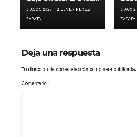
pijaos por su fútbol
alca
AGO 5, 2026
ELMER PEREZ
AGO 2,
irregular
supe
ZAPATA
Vall
ZAPATA
Deja una respuesta
Tu dirección de correo electrónico no será publicada.
Comentario
*