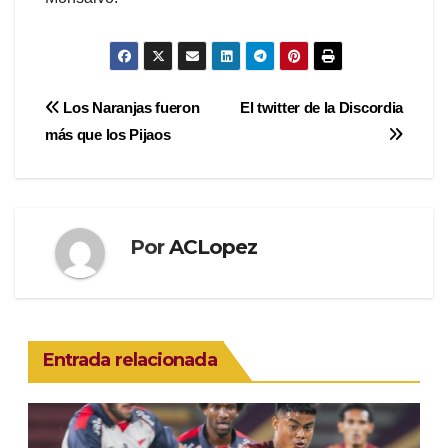
Navegación
Los Naranjas fueron
El twitter de la Discordia
más que los Pijaos
de
entradas
Por
ACLopez
Entrada relacionada