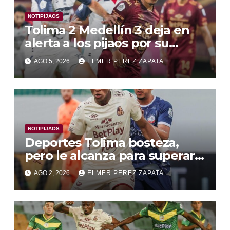
NOTIPIJAOS
Tolima 2 Medellín 3 deja en
alerta a los pijaos por su
fútbol irregular
AGO 5, 2026
ELMER PEREZ ZAPATA
NOTIPIJAOS
Deportes Tolima bosteza,
pero le alcanza para superar a
Alianza Valledupar 2 A 1
AGO 2, 2026
ELMER PEREZ ZAPATA