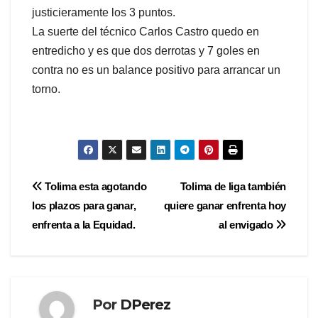
justicieramente los 3 puntos.
La suerte del técnico Carlos Castro quedo en
entredicho y es que dos derrotas y 7 goles en
contra no es un balance positivo para arrancar un
torno.
Navegación
Tolima esta agotando
Tolima de liga también
los plazos para ganar,
quiere ganar enfrenta hoy
de
enfrenta a la Equidad.
al envigado
entradas
Por
DPerez