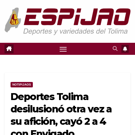
Saltar
al
contenido
NOTIPIJAOS
Deportes Tolima
desilusionó otra vez a
su afición, cayó 2 a 4
con Envigado.