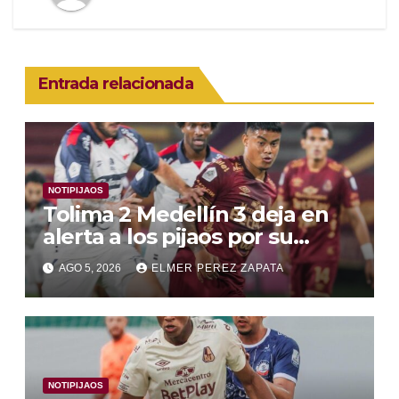
Entrada relacionada
NOTIPIJAOS
Tolima 2 Medellín 3 deja en
alerta a los pijaos por su
fútbol irregular
AGO 5, 2026
ELMER PEREZ ZAPATA
NOTIPIJAOS