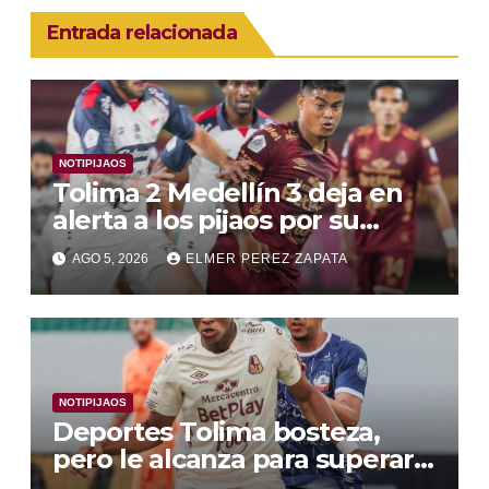
Entrada relacionada
NOTIPIJAOS
Tolima 2 Medellín 3 deja en
alerta a los pijaos por su
fútbol irregular
AGO 5, 2026
ELMER PEREZ ZAPATA
NOTIPIJAOS
Deportes Tolima bosteza,
pero le alcanza para superar a
Alianza Valledupar 2 A 1