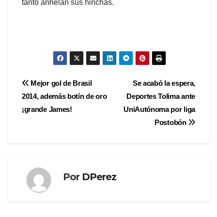
tanto anhelan sus hinchas.
Navegación
Mejor gol de Brasil
Se acabó la espera,
2014, además botín de oro
Deportes Tolima ante
de
¡grande James!
UniAutónoma por liga
entradas
Postobón
Por
DPerez