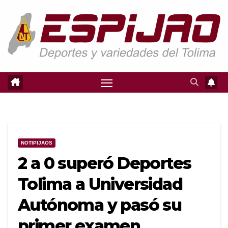
Saltar
al
contenido
NOTIPIJAOS
2 a 0 superó Deportes
Tolima a Universidad
Autónoma y pasó su
primer examen.