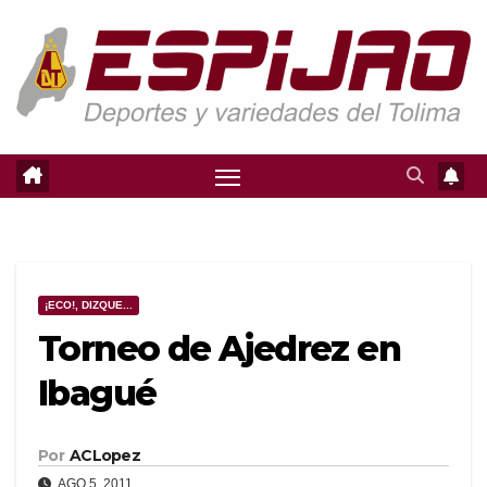
Saltar
al
contenido
¡ECO!, DIZQUE...
Torneo de Ajedrez en
Ibagué
Por
ACLopez
AGO 5, 2011