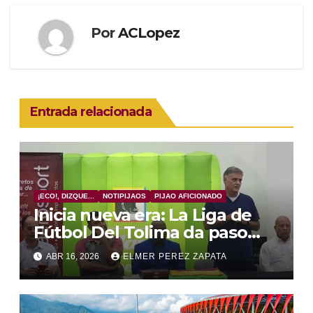
Por
ACLopez
Entrada relacionada
¡ECO!, DIZQUE...
NOTIPIJAOS
PIJAO AFICIONADO
Inicia nueva era: La Liga de
Fútbol Del Tolima da paso
gigante, firma convenio para
ABR 16, 2026
ELMER PEREZ ZAPATA
cancha y sede