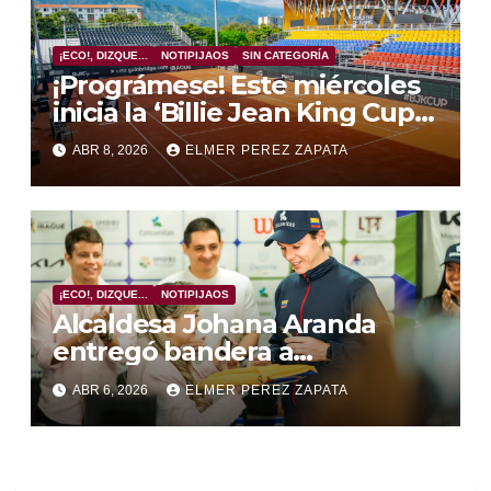
¡ECO!, DIZQUE...
NOTIPIJAOS
SIN CATEGORÍA
¡Prográmese! Este miércoles
inicia la ‘Billie Jean King Cup’
en el Complejo de Raquetas
ABR 8, 2026
ELMER PEREZ ZAPATA
del Parque Deportivo
¡ECO!, DIZQUE...
NOTIPIJAOS
Alcaldesa Johana Aranda
entregó bandera a
delegación de Colombia que
ABR 6, 2026
ELMER PEREZ ZAPATA
estará en la ‘Billie Jean King
Cup’ en Ibagué