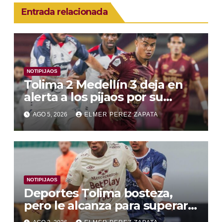
Entrada relacionada
NOTIPIJAOS
Tolima 2 Medellín 3 deja en
alerta a los pijaos por su
fútbol irregular
AGO 5, 2026
ELMER PEREZ ZAPATA
NOTIPIJAOS
Deportes Tolima bosteza,
pero le alcanza para superar a
Alianza Valledupar 2 A 1