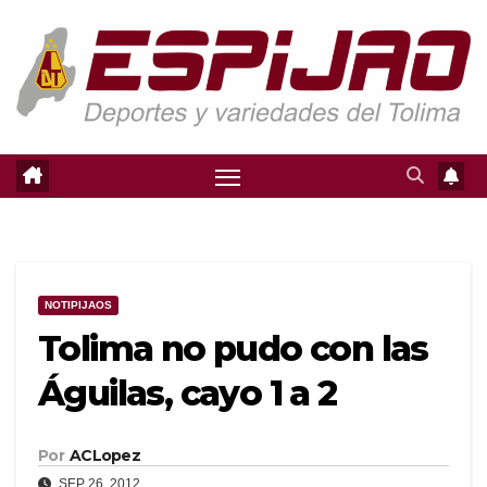
Saltar
al
contenido
NOTIPIJAOS
Tolima no pudo con las
Águilas, cayo 1 a 2
Por
ACLopez
SEP 26, 2012