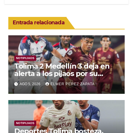
Entrada relacionada
NOTIPIJAOS
Tolima 2 Medellín 3 deja en
alerta a los pijaos por su
fútbol irregular
AGO 5, 2026
ELMER PEREZ ZAPATA
NOTIPIJAOS
Deportes Tolima bosteza,