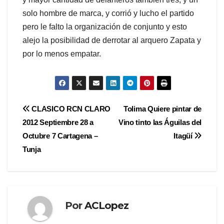
solo hombre de marca, y corrió y lucho el partido
pero le falto la organización de conjunto y esto
alejo la posibilidad de derrotar al arquero Zapata y
por lo menos empatar.
Navegación
CLASICO RCN CLARO
Tolima Quiere pintar de
2012 Septiembre 28 a
Vino tinto las Águilas del
de
Octubre 7 Cartagena –
Itagüí
entradas
Tunja
Por
ACLopez