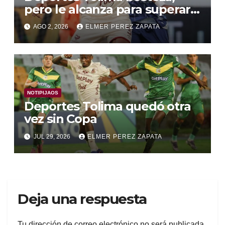
pero le alcanza para superar a
Alianza Valledupar 2 A 1
AGO 2, 2026
ELMER PEREZ ZAPATA
NOTIPIJAOS
Deportes Tolima quedó otra
vez sin Copa
JUL 29, 2026
ELMER PEREZ ZAPATA
Deja una respuesta
Tu dirección de correo electrónico no será publicada.