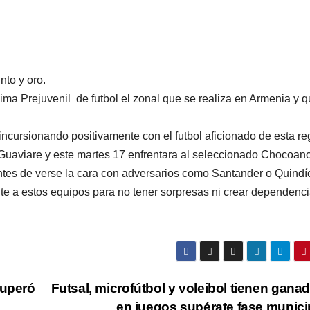
nto y oro.
ma Prejuvenil de futbol el zonal que se realiza en Armenia y 
incursionando positivamente con el futbol aficionado de esta re
 Guaviare y este martes 17 enfrentara al seleccionado Chocoano
ntes de verse la cara con adversarios como Santander o Quindí
te a estos equipos para no tener sorpresas ni crear dependenc
superó
Futsal, microfútbol y voleibol tienen gana
en juegos supérate fase munici