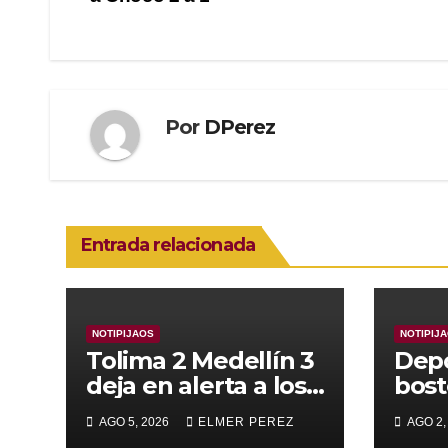
de
entradas
Por
DPerez
Entrada relacionada
NOTIPIJAOS
NOTIPIJ
Tolima 2 Medellín 3
Depo
deja en alerta a los
bost
pijaos por su fútbol
alca
AGO 5, 2026
ELMER PEREZ
AGO 2,
irregular
supe