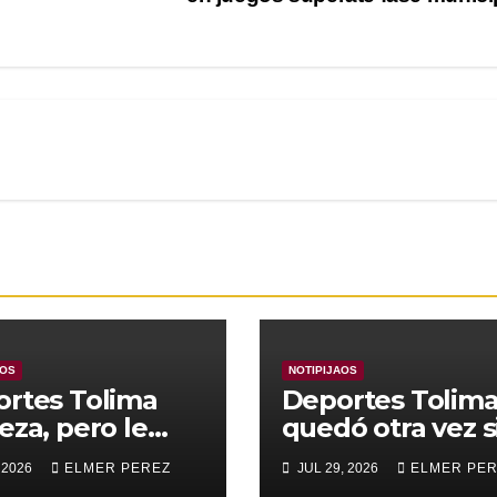
AOS
NOTIPIJAOS
rtes Tolima
Deportes Tolim
eza, pero le
quedó otra vez s
nza para
Copa
 2026
ELMER PEREZ
JUL 29, 2026
ELMER PE
rar a Alianza