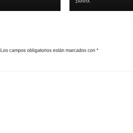
edupar 2 A 1
ZAPATA
Los campos obligatorios están marcados con
*