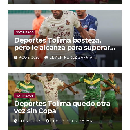
NOTIPIJAOS
Deportes Tolima bosteza,
pero le alcanza para superar a
Alianza Valledupar 2 A 1
AGO 2, 2026
ELMER PEREZ ZAPATA
NOTIPIJAOS
Deportes Tolima quedó otra
vez sin Copa
JUL 29, 2026
ELMER PEREZ ZAPATA