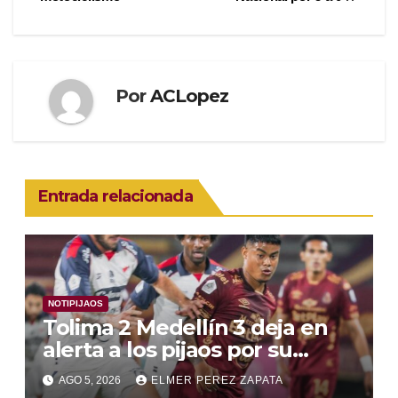
de
entradas
Por
ACLopez
Entrada relacionada
NOTIPIJAOS
Tolima 2 Medellín 3 deja en
alerta a los pijaos por su
fútbol irregular
AGO 5, 2026
ELMER PEREZ ZAPATA