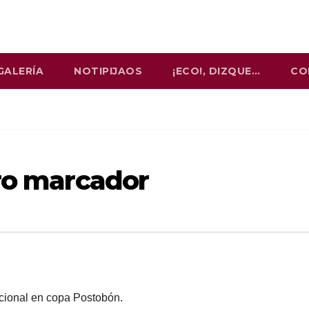
GALERÍA
NOTIPIJAOS
¡ECO!, DIZQUE…
CO
tro marcador
cional en copa Postobón.