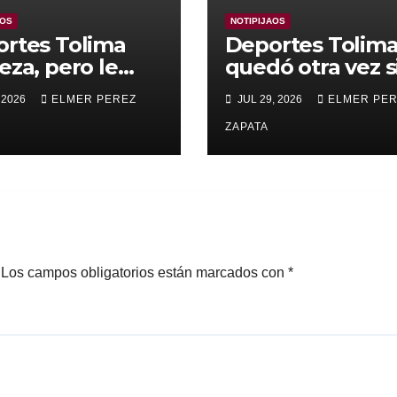
AOS
NOTIPIJAOS
rtes Tolima
Deportes Tolim
eza, pero le
quedó otra vez s
nza para
Copa
 2026
ELMER PEREZ
JUL 29, 2026
ELMER PE
rar a Alianza
edupar 2 A 1
ZAPATA
Los campos obligatorios están marcados con
*