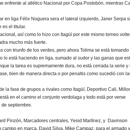
e enfrente al atlético Nacional por Copa Postobón, mientras Ca
r en liga Félix Noguera sera el lateral izquierdo, Janer Serpa 
s el titular.
cional, así como lo hizo con Itagüí por este mismo torneo volt
uadra mucho más fuerte.
ías con triunfo de los verdes, pero ahora Tolima se está tomando
mo lo está haciendo en liga, sumado al sudor y las ganas que es
nque la tarea es supremamente dura, no está cerrada la serie y
fase, bien de manera directa o por penaltis como sucedió con la
la fase de grupos a rivales como Itagüí, Deportivo Cali, Millo
a está en el camino el conjunto verdolaga y todo está por verse
2 de septiembre.
uard Pinzón, Marcadores centrales, Yesid Martínez, y Davinson
o campo en marca, David Silva, Mike Campaz, para el armado 