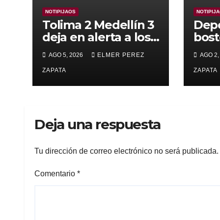
NOTIPIJAOS
NOTIPIJ
Tolima 2 Medellín 3
Depo
deja en alerta a los
bost
pijaos por su fútbol
alca
AGO 5, 2026
ELMER PEREZ
AGO 2,
irregular
supe
ZAPATA
Vall
ZAPATA
Deja una respuesta
Tu dirección de correo electrónico no será publicada.
Comentario
*