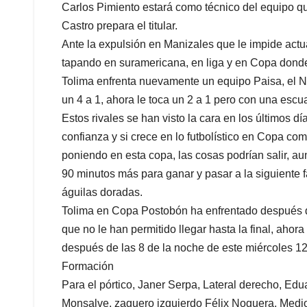
Carlos Pimiento estará como técnico del equipo qu
Castro prepara el titular.
Ante la expulsión en Manizales que le impide actua
tapando en suramericana, en liga y en Copa donde e
Tolima enfrenta nuevamente un equipo Paisa, el Na
un 4 a 1, ahora le toca un 2 a 1 pero con una esc
Estos rivales se han visto la cara en los últimos d
confianza y si crece en lo futbolístico en Copa co
poniendo en esta copa, las cosas podrían salir, au
90 minutos más para ganar y pasar a la siguiente 
águilas doradas.
Tolima en Copa Postobón ha enfrentado después de 
que no le han permitido llegar hasta la final, ahor
después de las 8 de la noche de este miércoles 1
Formación
Para el pórtico, Janer Serpa, Lateral derecho, Ed
Monsalve, zaguero izquierdo Félix Noguera, Medi