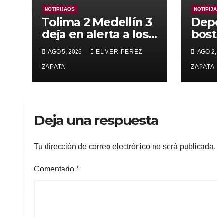
NOTIPIJAOS
NOTIPIJ
Tolima 2 Medellín 3
Depo
deja en alerta a los
bost
pijaos por su fútbol
alca
AGO 5, 2026
ELMER PEREZ
AGO 2,
irregular
supe
ZAPATA
Vall
ZAPATA
Deja una respuesta
Tu dirección de correo electrónico no será publicada.
Comentario
*