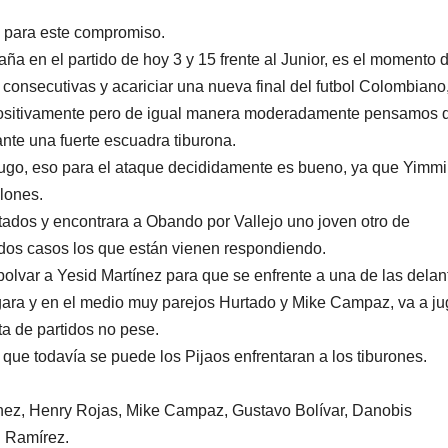
o para este compromiso.
a en el partido de hoy 3 y 15 frente al Junior, es el momento 
 consecutivas y acariciar una nueva final del futbol Colombiano
s positivamente pero de igual manera moderadamente pensamos 
ante una fuerte escuadra tiburona.
arrugo, eso para el ataque decididamente es bueno, ya que Yimmi
lones.
tados y encontrara a Obando por Vallejo uno joven otro de
 dos casos los que están vienen respondiendo.
polvar a Yesid Martínez para que se enfrente a una de las delan
gara y en el medio muy parejos Hurtado y Mike Campaz, va a ju
ta de partidos no pese.
que todavía se puede los Pijaos enfrentaran a los tiburones.
tínez, Henry Rojas, Mike Campaz, Gustavo Bolívar, Danobis
n Ramírez.