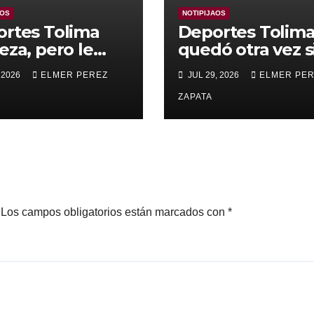
AOS
NOTIPIJAOS
rtes Tolima
Deportes Tolim
eza, pero le
quedó otra vez s
nza para
Copa
 2026
ELMER PEREZ
JUL 29, 2026
ELMER PE
rar a Alianza
edupar 2 A 1
ZAPATA
Los campos obligatorios están marcados con
*