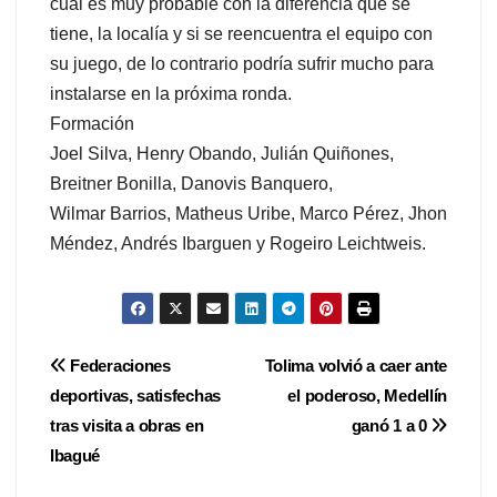
cual es muy probable con la diferencia que se
tiene, la localía y si se reencuentra el equipo con
su juego, de lo contrario podría sufrir mucho para
instalarse en la próxima ronda.
Formación
Joel Silva, Henry Obando, Julián Quiñones,
Breitner Bonilla, Danovis Banquero,
Wilmar Barrios, Matheus Uribe, Marco Pérez, Jhon
Méndez, Andrés Ibarguen y Rogeiro Leichtweis.
Navegación
Federaciones
Tolima volvió a caer ante
deportivas, satisfechas
el poderoso, Medellín
de
tras visita a obras en
ganó 1 a 0
entradas
Ibagué