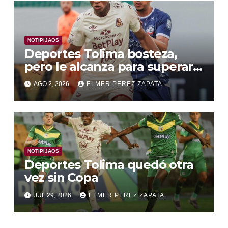
NOTIPIJAOS
Deportes Tolima bosteza,
pero le alcanza para superar a
Alianza Valledupar 2 A 1
AGO 2, 2026
ELMER PEREZ ZAPATA
NOTIPIJAOS
Deportes Tolima quedó otra
vez sin Copa
JUL 29, 2026
ELMER PEREZ ZAPATA