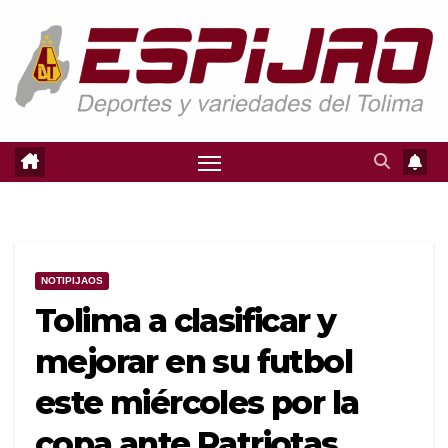
Saltar
al
contenido
NOTIPIJAOS
Tolima a clasificar y
mejorar en su futbol
este miércoles por la
copa ante Patriotas