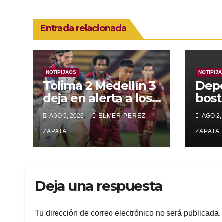
Entrada relacionada
NOTIPIJAOS
NOTIPIJ
Tolima 2 Medellín 3
Depo
deja en alerta a los
bost
pijaos por su fútbol
alca
AGO 5, 2026
ELMER PEREZ
AGO 2,
irregular
supe
ZAPATA
Vall
ZAPATA
Deja una respuesta
Tu dirección de correo electrónico no será publicada.