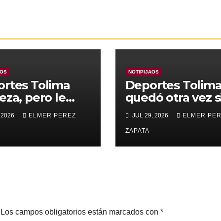
AOS
NOTIPIJAOS
rtes Tolima
Deportes Tolim
eza, pero le
quedó otra vez s
nza para
Copa
 2026
ELMER PEREZ
JUL 29, 2026
ELMER PE
rar a Alianza
edupar 2 A 1
ZAPATA
Los campos obligatorios están marcados con
*