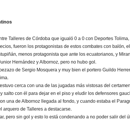
ntinos
entre Talleres de Córdoba que igualó 0 a 0 con Deportes Tolima,
ecios, fueron los protagonistas de estos combates con balón, el
Estupiñán, menos protagonista que ante los ecuatorianos, y Mira
Junior Hernández y Albornoz, pero no hubo gol.
abezazo de Sergio Mosquera y muy bien el portero Guildo Herre
nima.
estuvo cerca con una de las jugadas más vistosas del certamen
 salto con él para dejar en el piso y eludir los defensores gauc
 con una de Albornoz llegada al fondo, y cuando estaba el Para
 arquero de Talleres a destacarse.
r, pero sin gol y esto lo está condenando a no poder salir del ú