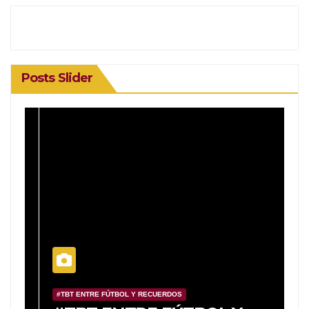
Posts Slider
#TBT ENTRE FÚTBOL Y RECUERDOS
#