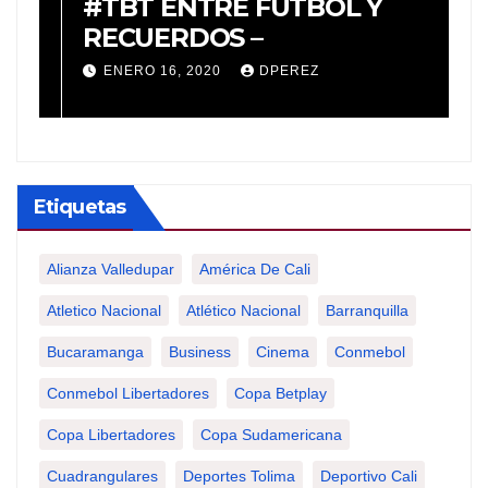
o
#TBT ENTRE FÚTBOL Y
#
a
RECUERDOS –
R
e
ENERO 16, 2020
DPEREZ
a
T
Etiquetas
Alianza Valledupar
América De Cali
Atletico Nacional
Atlético Nacional
Barranquilla
Bucaramanga
Business
Cinema
Conmebol
Conmebol Libertadores
Copa Betplay
Copa Libertadores
Copa Sudamericana
Cuadrangulares
Deportes Tolima
Deportivo Cali