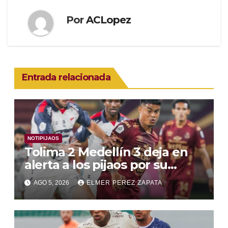
Por
ACLopez
Entrada relacionada
NOTIPIJAOS
Tolima 2 Medellín 3 deja en
alerta a los pijaos por su
fútbol irregular
AGO 5, 2026
ELMER PEREZ ZAPATA