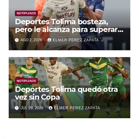
NOTIPIJAOS
Deportes Tolima bosteza,
pero le alcanza para superar a
Alianza Valledupar 2 A 1
AGO 2, 2026
ELMER PEREZ ZAPATA
NOTIPIJAOS
Deportes Tolima quedó otra
vez sin Copa
JUL 29, 2026
ELMER PEREZ ZAPATA