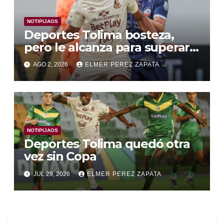
NOTIPIJAOS
Deportes Tolima bosteza,
pero le alcanza para superar a
Alianza Valledupar 2 A 1
AGO 2, 2026
ELMER PEREZ ZAPATA
NOTIPIJAOS
Deportes Tolima quedó otra
vez sin Copa
JUL 29, 2026
ELMER PEREZ ZAPATA