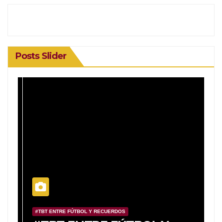
Posts Slider
#TBT ENTRE FÚTBOL Y RECUERDOS
#