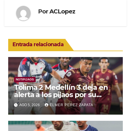
Por
ACLopez
Entrada relacionada
NOTIPIJAOS
Tolima 2 Medellín 3 deja en
alerta a los pijaos por su
fútbol irregular
AGO 5, 2026
ELMER PEREZ ZAPATA