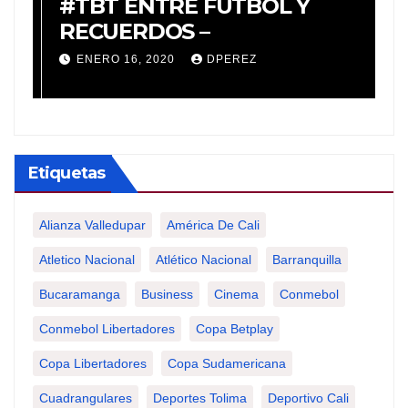
o
#TBT ENTRE FÚTBOL Y
#
a
RECUERDOS –
R
e
ENERO 16, 2020
DPEREZ
a
T
Etiquetas
Alianza Valledupar
América De Cali
Atletico Nacional
Atlético Nacional
Barranquilla
Bucaramanga
Business
Cinema
Conmebol
Conmebol Libertadores
Copa Betplay
Copa Libertadores
Copa Sudamericana
Cuadrangulares
Deportes Tolima
Deportivo Cali