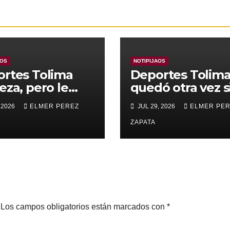
AOS
NOTIPIJAOS
rtes Tolima
Deportes Tolim
eza, pero le
quedó otra vez s
nza para
Copa
 2026
ELMER PEREZ
JUL 29, 2026
ELMER PE
rar a Alianza
edupar 2 A 1
ZAPATA
Los campos obligatorios están marcados con
*