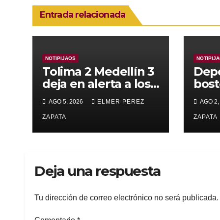
Entrada relacionada
NOTIPIJAOS
NOTIPIJ
Tolima 2 Medellín 3
Depo
deja en alerta a los
bost
pijaos por su fútbol
alca
AGO 5, 2026
ELMER PEREZ
AGO 2,
irregular
supe
ZAPATA
Vall
ZAPATA
Deja una respuesta
Tu dirección de correo electrónico no será publicada.