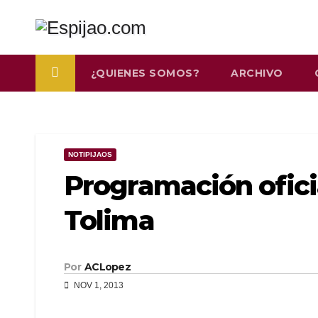
Saltar
al
contenido
¿QUIENES SOMOS?
ARCHIVO
NOTIPIJAOS
Programación oficia
Tolima
Por
ACLopez
NOV 1, 2013