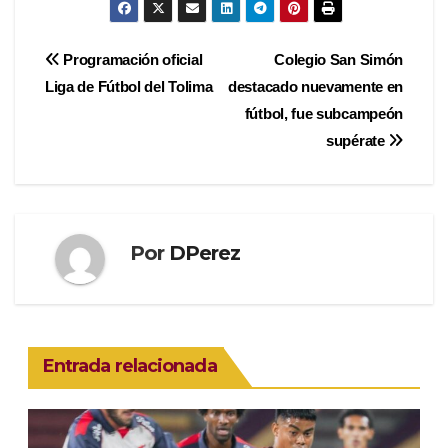
Navegación
Programación oficial
Colegio San Simón
Liga de Fútbol del Tolima
destacado nuevamente en
de
fútbol, fue subcampeón
entradas
supérate
Por
DPerez
Entrada relacionada