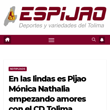
Saltar
al
contenido
NOTIPIJAOS
En las lindas es Pijao
Mónica Nathalia
empezando amores
con el CD Tolima