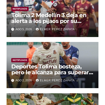
NOTIPIJAOS
Tolima 2 Medellín 3 deja en
alerta a los pijaos por su
fútbol irregular
AGO 5, 2026
ELMER PEREZ ZAPATA
NOTIPIJAOS
Deportes Tolima bosteza,
pero le alcanza para superar a
Alianza Valledupar 2 A 1
AGO 2, 2026
ELMER PEREZ ZAPATA