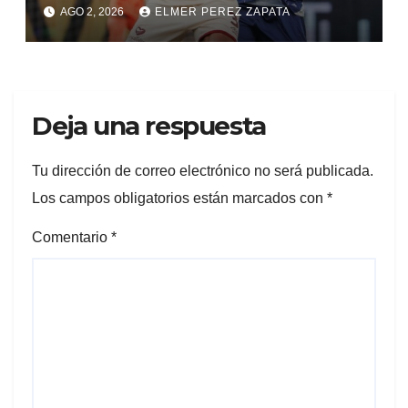
Alianza Valledupar 2 A 1
AGO 2, 2026
ELMER PEREZ ZAPATA
Deja una respuesta
Tu dirección de correo electrónico no será publicada.
Los campos obligatorios están marcados con
*
Comentario
*