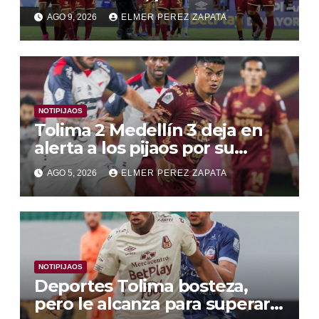
juego convincente , y la
AGO 9, 2026
ELMER PEREZ ZAPATA
Libertadores entre dudas y
victorias
NOTIPIJAOS
Tolima 2 Medellín 3 deja en
alerta a los pijaos por su
fútbol irregular
AGO 5, 2026
ELMER PEREZ ZAPATA
NOTIPIJAOS
Deportes Tolima bosteza,
pero le alcanza para superar a