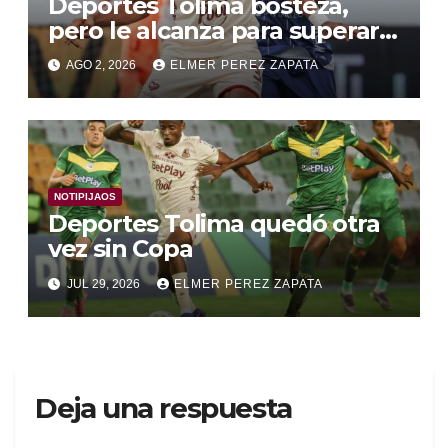
Deportes Tolima bosteza,
pero le alcanza para superar a
Alianza Valledupar 2 A 1
AGO 2, 2026
ELMER PEREZ ZAPATA
NOTIPIJAOS
Deportes Tolima quedó otra
vez sin Copa
JUL 29, 2026
ELMER PEREZ ZAPATA
Deja una respuesta