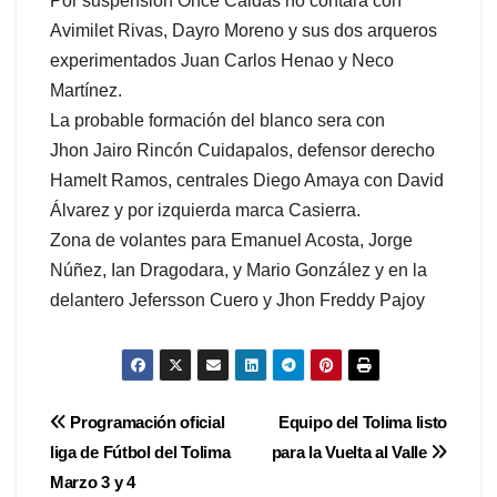
Por suspensión Once Caldas no contara con
Avimilet Rivas, Dayro Moreno y sus dos arqueros
experimentados Juan Carlos Henao y Neco
Martínez.
La probable formación del blanco sera con
Jhon Jairo Rincón Cuidapalos, defensor derecho
Hamelt Ramos, centrales Diego Amaya con David
Álvarez y por izquierda marca Casierra.
Zona de volantes para Emanuel Acosta, Jorge
Núñez, Ian Dragodara, y Mario González y en la
delantero Jefersson Cuero y Jhon Freddy Pajoy
Navegación
Programación oficial
Equipo del Tolima listo
liga de Fútbol del Tolima
para la Vuelta al Valle
de
Marzo 3 y 4