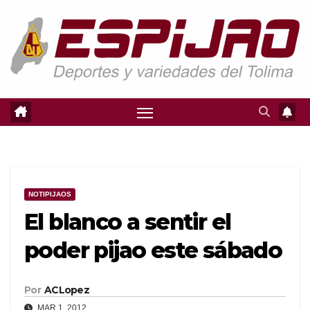
Saltar
al
contenido
NOTIPIJAOS
El blanco a sentir el
poder pijao este sábado
Por
ACLopez
MAR 1, 2012