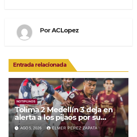
entradas
Por
ACLopez
Entrada relacionada
NOTIPIJAOS
Tolima 2 Medellín 3 deja en
alerta a los pijaos por su
fútbol irregular
AGO 5, 2026
ELMER PEREZ ZAPATA