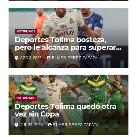
NOTIPIJAOS
Deportes Tolima bosteza,
pero le alcanza para superar a
Alianza Valledupar 2 A 1
AGO 2, 2026
ELMER PEREZ ZAPATA
NOTIPIJAOS
Deportes Tolima quedó otra
vez sin Copa
JUL 29, 2026
ELMER PEREZ ZAPATA