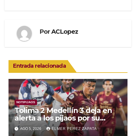
entradas
Por
ACLopez
Entrada relacionada
NOTIPIJAOS
Tolima 2 Medellín 3 deja en
alerta a los pijaos por su
fútbol irregular
AGO 5, 2026
ELMER PEREZ ZAPATA