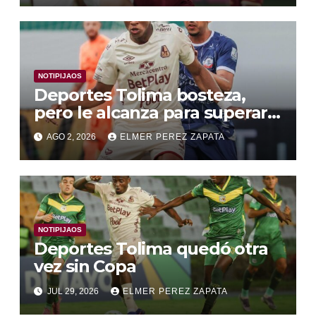
NOTIPIJAOS
Deportes Tolima bosteza,
pero le alcanza para superar a
Alianza Valledupar 2 A 1
AGO 2, 2026
ELMER PEREZ ZAPATA
NOTIPIJAOS
Deportes Tolima quedó otra
vez sin Copa
JUL 29, 2026
ELMER PEREZ ZAPATA