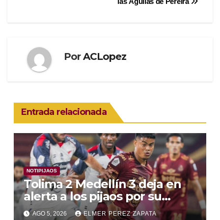
entradas
las Águilas de Pereira
Por
ACLopez
Entrada relacionada
NOTIPIJAOS
Tolima 2 Medellín 3 deja en
alerta a los pijaos por su
fútbol irregular
AGO 5, 2026
ELMER PEREZ ZAPATA