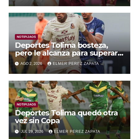
NOTIPIJAOS
Deportes Tolima bosteza,
pero le alcanza para superar a
Alianza Valledupar 2 A 1
AGO 2, 2026
ELMER PEREZ ZAPATA
NOTIPIJAOS
Deportes Tolima quedó otra
vez sin Copa
JUL 29, 2026
ELMER PEREZ ZAPATA