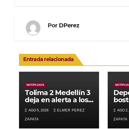
entradas
Por
DPerez
Entrada relacionada
NOTIPIJAOS
NOTIPIJ
Tolima 2 Medellín 3
Depo
deja en alerta a los
bost
pijaos por su fútbol
alca
AGO 5, 2026
ELMER PEREZ
AGO 2,
irregular
supe
ZAPATA
Vall
ZAPATA