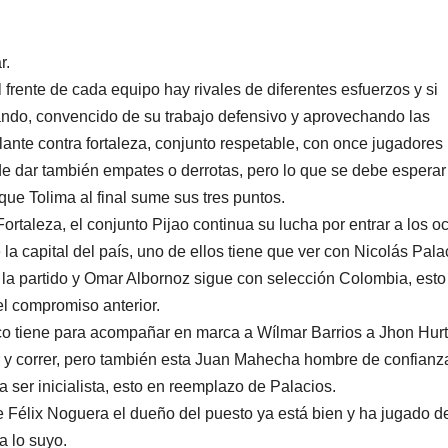
r.
l frente de cada equipo hay rivales de diferentes esfuerzos y si
rando, convencido de su trabajo defensivo y aprovechando las
ante contra fortaleza, conjunto respetable, con once jugadores 
de dar también empates o derrotas, pero lo que se debe esperar
que Tolima al final sume sus tres puntos.
taleza, el conjunto Pijao continua su lucha por entrar a los oc
la capital del país, uno de ellos tiene que ver con Nicolás Pala
e la partido y Omar Albornoz sigue con selección Colombia, esto
el compromiso anterior.
nico tiene para acompañar en marca a Wílmar Barrios a Jhon Hur
ar y correr, pero también esta Juan Mahecha hombre de confianz
 ser inicialista, esto en reemplazo de Palacios.
ue Félix Noguera el dueño del puesto ya está bien y ha jugado d
a lo suyo.