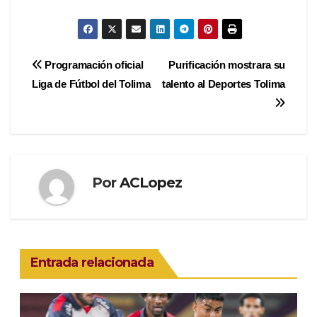
Navegación
Programación oficial
Purificación mostrara su
Liga de Fútbol del Tolima
talento al Deportes Tolima
de
entradas
Por
ACLopez
Entrada relacionada