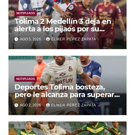
NOTIPIJAOS
Tolima 2 Medellín 3 deja en
alerta a los pijaos por su
fútbol irregular
AGO 5, 2026
ELMER PEREZ ZAPATA
NOTIPIJAOS
Deportes Tolima bosteza,
pero le alcanza para superar a
Alianza Valledupar 2 A 1
AGO 2, 2026
ELMER PEREZ ZAPATA