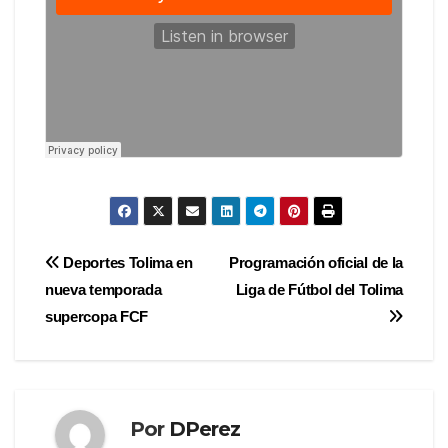
Navegación
Deportes Tolima en
Programación oficial de la
nueva temporada
Liga de Fútbol del Tolima
de
supercopa FCF
entradas
Por
DPerez