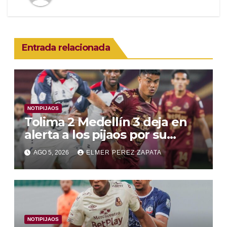
Entrada relacionada
NOTIPIJAOS
Tolima 2 Medellín 3 deja en
alerta a los pijaos por su
fútbol irregular
AGO 5, 2026
ELMER PEREZ ZAPATA
NOTIPIJAOS