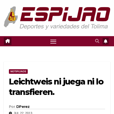
Saltar
al
contenido
NOTIPIJAOS
Leichtweis ni juega ni lo
transfieren.
Por
DPerez
JUL 22, 2013