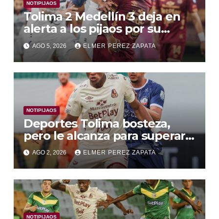
NOTIPIJAOS
Tolima 2 Medellín 3 deja en
alerta a los pijaos por su
fútbol irregular
AGO 5, 2026
ELMER PEREZ ZAPATA
NOTIPIJAOS
Deportes Tolima bosteza,
pero le alcanza para superar a
Alianza Valledupar 2 A 1
AGO 2, 2026
ELMER PEREZ ZAPATA
NOTIPIJAOS