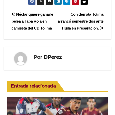
Navegación
Néctar quiere ganarle
Con derrota Tolima
pelea a Tapa Roja en
arrancó semestre dos ante
de
camiseta del CD Tolima
Huila en Preparación.
entradas
Por
DPerez
Entrada relacionada