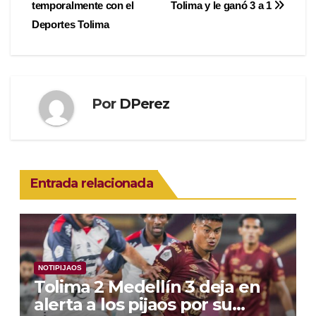
temporalmente con el
Tolima y le ganó 3 a 1
de
Deportes Tolima
entradas
Por
DPerez
Entrada relacionada
NOTIPIJAOS
Tolima 2 Medellín 3 deja en
alerta a los pijaos por su