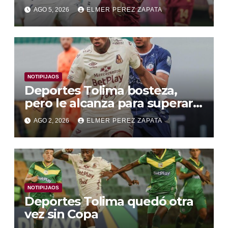
fútbol irregular
AGO 5, 2026
ELMER PEREZ ZAPATA
NOTIPIJAOS
Deportes Tolima bosteza,
pero le alcanza para superar a
Alianza Valledupar 2 A 1
AGO 2, 2026
ELMER PEREZ ZAPATA
NOTIPIJAOS
Deportes Tolima quedó otra
vez sin Copa