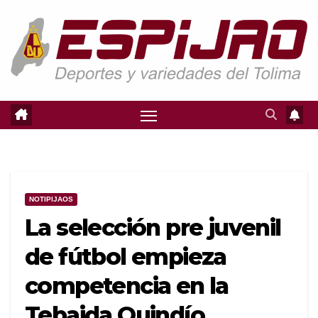
Saltar
al
contenido
NOTIPIJAOS
La selección pre juvenil
de fútbol empieza
competencia en la
Tebaida Quindío.