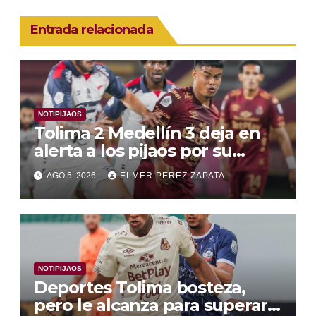
Entrada relacionada
NOTIPIJAOS
Tolima 2 Medellín 3 deja en
alerta a los pijaos por su
fútbol irregular
AGO 5, 2026
ELMER PEREZ ZAPATA
NOTIPIJAOS
Deportes Tolima bosteza,
pero le alcanza para superar a