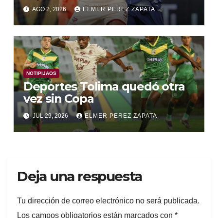
Alianza Valledupar 2 A 1
AGO 2, 2026
ELMER PEREZ ZAPATA
NOTIPIJAOS
Deportes Tolima quedó otra
vez sin Copa
JUL 29, 2026
ELMER PEREZ ZAPATA
Deja una respuesta
Tu dirección de correo electrónico no será publicada.
Los campos obligatorios están marcados con
*