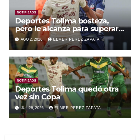
NOTIPIJAOS
Deportes Tolima bosteza,
pero le alcanza para superar a
Alianza Valledupar 2 A 1
AGO 2, 2026
ELMER PEREZ ZAPATA
NOTIPIJAOS
Deportes Tolima quedó otra
vez sin Copa
JUL 29, 2026
ELMER PEREZ ZAPATA