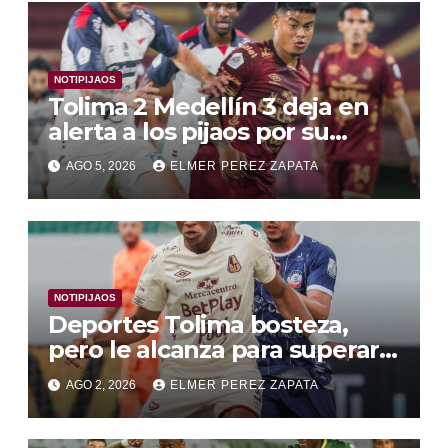
NOTIPIJAOS
Tolima 2 Medellín 3 deja en
alerta a los pijaos por su
fútbol irregular
AGO 5, 2026
ELMER PEREZ ZAPATA
NOTIPIJAOS
Deportes Tolima bosteza,
pero le alcanza para superar a
Alianza Valledupar 2 A 1
AGO 2, 2026
ELMER PEREZ ZAPATA