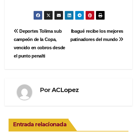
Navegación
Deportes Tolima sub
Ibagué recibe los mejores
campeón de la Copa,
patinadores del mundo
de
vencido en cobros desde
entradas
el punto penalti
Por
ACLopez
Entrada relacionada