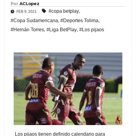
Por
ACLopez
#copa betplay
,
FEB 9, 2021
#Copa Sudamericana
,
#Deportes Tolima
,
#Hernán Torres
,
#Liga BetPlay
,
#Los pijaos
Los pijaos tienen definido calendario para