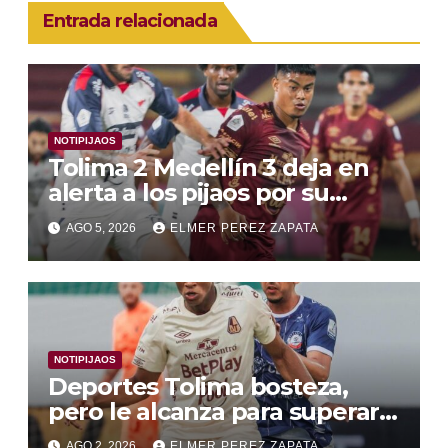
Entrada relacionada
NOTIPIJAOS
Tolima 2 Medellín 3 deja en
alerta a los pijaos por su
fútbol irregular
AGO 5, 2026
ELMER PEREZ ZAPATA
NOTIPIJAOS
Deportes Tolima bosteza,
pero le alcanza para superar a
Alianza Valledupar 2 A 1
AGO 2, 2026
ELMER PEREZ ZAPATA