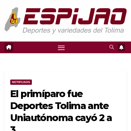
Saltar
al
contenido
NOTIPIJAOS
El primíparo fue
Deportes Tolima ante
Uniautónoma cayó 2 a
3.