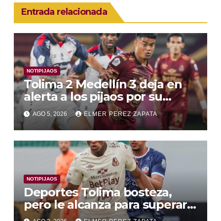
Entrada relacionada
NOTIPIJAOS
Tolima 2 Medellín 3 deja en
alerta a los pijaos por su
fútbol irregular
AGO 5, 2026
ELMER PEREZ ZAPATA
NOTIPIJAOS
Deportes Tolima bosteza,
pero le alcanza para superar a
Alianza Valledupar 2 A 1