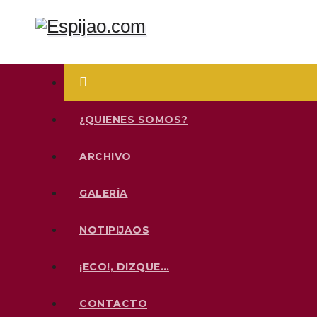
Saltar
al
contenido
Mucho más que futbol
Espijao.com
¿QUIENES SOMOS?
ARCHIVO
GALERÍA
NOTIPIJAOS
¡ECO!, DIZQUE…
CONTACTO