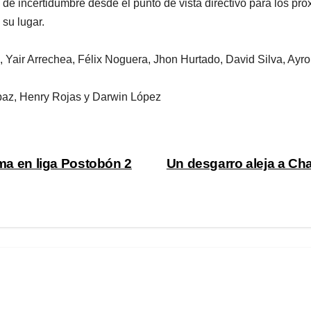
de incertidumbre desde el punto de vista directivo para los pr
 su lugar.
 Yair Arrechea, Félix Noguera, Jhon Hurtado, David Silva, Ayro
paz, Henry Rojas y Darwin López
ima en liga Postobón 2
Un desgarro aleja a Ch