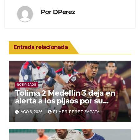
Por
DPerez
Entrada relacionada
NOTIPIJAOS
Tolima 2 Medellín 3 deja en
alerta a los pijaos por su
fútbol irregular
AGO 5, 2026
ELMER PEREZ ZAPATA