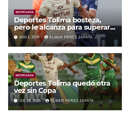
NOTIPIJAOS
Deportes Tolima bosteza,
pero le alcanza para superar a
Alianza Valledupar 2 A 1
AGO 2, 2026
ELMER PEREZ ZAPATA
NOTIPIJAOS
Deportes Tolima quedó otra
vez sin Copa
JUL 29, 2026
ELMER PEREZ ZAPATA