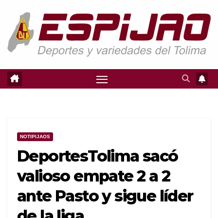
Saltar
al
contenido
NOTIPIJAOS
DeportesTolima sacó
valioso empate 2 a 2
ante Pasto y sigue líder
de la liga