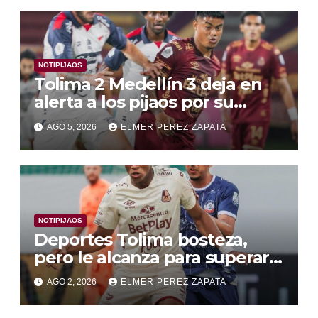
NOTIPIJAOS
Tolima 2 Medellín 3 deja en
alerta a los pijaos por su
fútbol irregular
AGO 5, 2026
ELMER PEREZ ZAPATA
NOTIPIJAOS
Deportes Tolima bosteza,
pero le alcanza para superar a
Alianza Valledupar 2 A 1
AGO 2, 2026
ELMER PEREZ ZAPATA