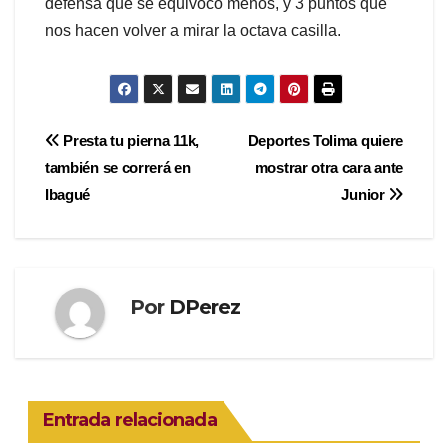
defensa que se equivoco menos, y 3 puntos que
nos hacen volver a mirar la octava casilla.
Navegación
Presta tu pierna 11k,
Deportes Tolima quiere
también se correrá en
mostrar otra cara ante
de
Ibagué
Junior
entradas
Por
DPerez
Entrada relacionada