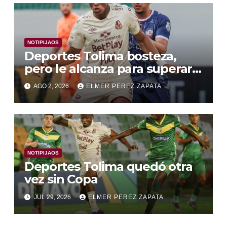
NOTIPIJAOS
Deportes Tolima bosteza,
pero le alcanza para superar a
Alianza Valledupar 2 A 1
AGO 2, 2026
ELMER PEREZ ZAPATA
NOTIPIJAOS
Deportes Tolima quedó otra
vez sin Copa
JUL 29, 2026
ELMER PEREZ ZAPATA