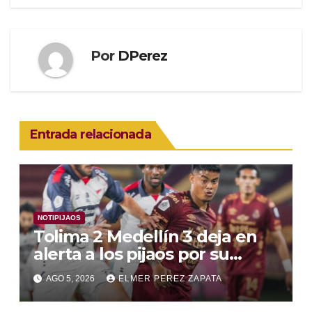
Por
DPerez
Entrada relacionada
NOTIPIJAOS
Tolima 2 Medellín 3 deja en
alerta a los pijaos por su
fútbol irregular
AGO 5, 2026
ELMER PEREZ ZAPATA