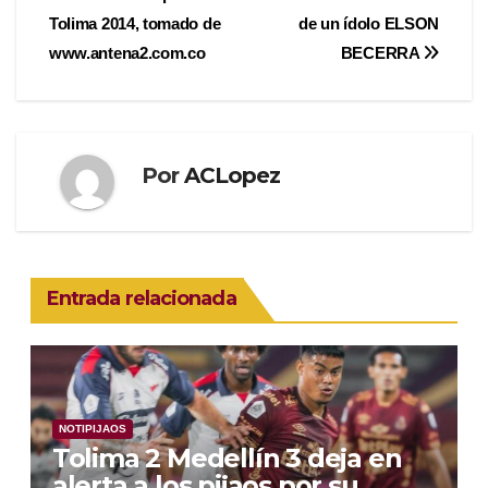
Navegación
Tolima 2014, tomado de
de un ídolo ELSON
de
www.antena2.com.co
BECERRA
entradas
Por
ACLopez
Entrada relacionada
NOTIPIJAOS
Tolima 2 Medellín 3 deja en
alerta a los pijaos por su