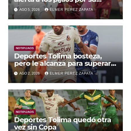
fútbol irregular
AGO 5, 2026
ELMER PEREZ ZAPATA
NOTIPIJAOS
Deportes Tolima bosteza,
pero le alcanza para superar a
Alianza Valledupar 2 A 1
AGO 2, 2026
ELMER PEREZ ZAPATA
NOTIPIJAOS
Deportes Tolima quedó otra
vez sin Copa