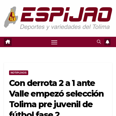
Saltar
al
contenido
NOTIPIJAOS
Con derrota 2 a 1 ante
Valle empezó selección
Tolima pre juvenil de
fútbol fase 2