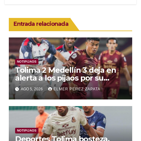
Entrada relacionada
NOTIPIJAOS
Tolima 2 Medellín 3 deja en
alerta a los pijaos por su
fútbol irregular
AGO 5, 2026
ELMER PEREZ ZAPATA
NOTIPIJAOS
Deportes Tolima bosteza,