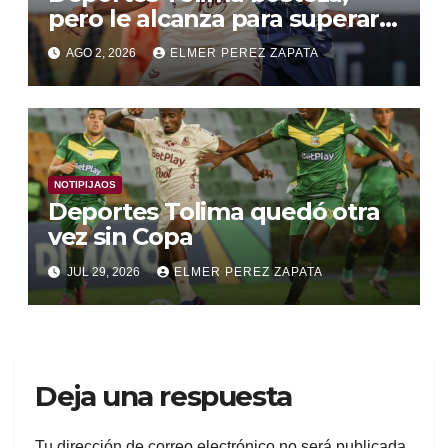
pero le alcanza para superar a
Alianza Valledupar 2 A 1
AGO 2, 2026
ELMER PEREZ ZAPATA
NOTIPIJAOS
Deportes Tolima quedó otra
vez sin Copa
JUL 29, 2026
ELMER PEREZ ZAPATA
Deja una respuesta
Tu dirección de correo electrónico no será publicada.