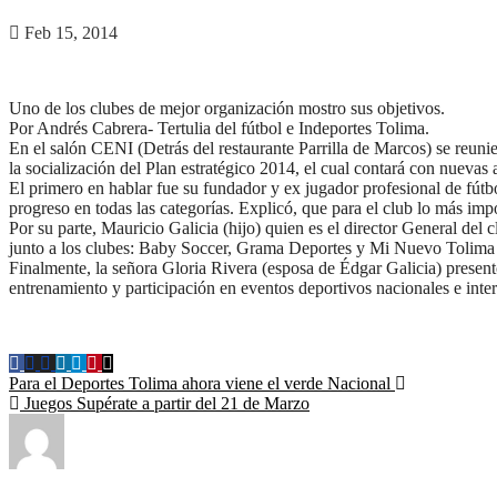
Feb 15, 2014
Uno de los clubes de mejor organización mostro sus objetivos.
Por Andrés Cabrera- Tertulia del fútbol e Indeportes Tolima.
En el salón CENI (Detrás del restaurante Parrilla de Marcos) se reuni
la socialización del Plan estratégico 2014, el cual contará con nuevas 
El primero en hablar fue su fundador y ex jugador profesional de fútb
progreso en todas las categorías. Explicó, que para el club lo más im
Por su parte, Mauricio Galicia (hijo) quien es el director General del 
junto a los clubes: Baby Soccer, Grama Deportes y Mi Nuevo Tolima de
Finalmente, la señora Gloria Rivera (esposa de Édgar Galicia) present
entrenamiento y participación en eventos deportivos nacionales e inter
Navegación
Para el Deportes Tolima ahora viene el verde Nacional
Juegos Supérate a partir del 21 de Marzo
de
entradas