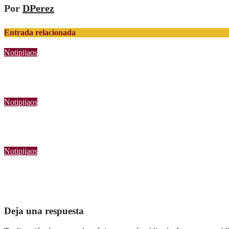
Por
DPerez
Entrada relacionada
Notipijaos
Tolima 2 Medellín 3 deja en alerta a los pijaos por su fútbol irreg
Ago 5, 2026
Elmer Perez Zapata
Notipijaos
Deportes Tolima bosteza, pero le alcanza para superar a Alianza
Ago 2, 2026
Elmer Perez Zapata
Notipijaos
Deportes Tolima quedó otra vez sin Copa
Jul 29, 2026
Elmer Perez Zapata
Deja una respuesta