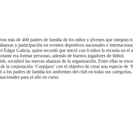
eron más de 400 padres de familia de los niños y jóvenes que integran t
alianzas y participación en eventos deportivos nacionales e internaciona
ol Édgar Galicia, quien recordó que inició con 6 niños la escuela en el
portante era formar personas, además de buenos jugadores de fútbol.
club, socializó las nuevas alianzas de la organización. Entre ellas se enc
 la corporación ‘Corpijaos’ con el objetivo de crear una especie de ‘Po
ó a los padres de familia los uniformes del club en todas sus categorí
nacionales para el año en curso.