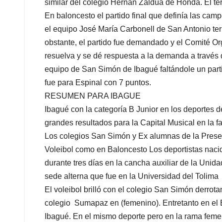
similar del colegio Hernán Zaldúa de Honda. El ter
En baloncesto el partido final que definía las ca
el equipo José María Carbonell de San Antonio term
obstante, el partido fue demandado y el Comité Org
resuelva y se dé respuesta a la demanda a través d
equipo de San Simón de Ibagué faltándole un part
fue para Espinal con 7 puntos.
RESUMEN PARA IBAGUE
Ibagué con la categoría B Junior en los deportes d
grandes resultados para la Capital Musical en la f
Los colegios San Simón y Ex alumnas de la Presen
Voleibol como en Baloncesto Los deportistas nac
durante tres días en la cancha auxiliar de la Unida
sede alterna que fue en la Universidad del Tolima
El voleibol brilló con el colegio San Simón derrota
colegio Sumapaz en (femenino). Entretanto en el
Ibagué. En el mismo deporte pero en la rama femen