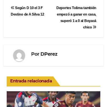
Navegación
Según D 10 el 3 F
Deportes Tolima también
Destino de A Silva 12
empezó a ganar en casa,
de
superó 1 a 0 al Boyacá
entradas
chico
Por
DPerez
Entrada relacionada