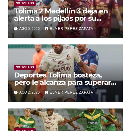
NOTIPIJAOS
Tolima 2 Medellín 3 deja en
alerta a los pijaos por su
fútbol irregular
AGO 5, 2026
ELMER PEREZ ZAPATA
NOTIPIJAOS
Deportes Tolima bosteza,
pero le alcanza para superar a
Alianza Valledupar 2 A 1
AGO 2, 2026
ELMER PEREZ ZAPATA
NOTIPIJAOS